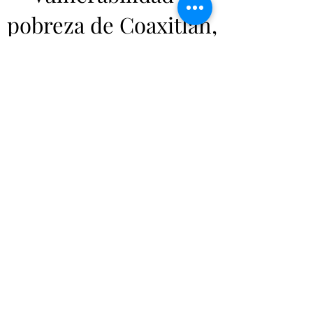
pobreza de Coaxitlan,
comunidad rural
en
el municipio de
Tlaquiltenango, en el
Estado de Morelos,
México
No tenemos productos
para mostrar en este momento.