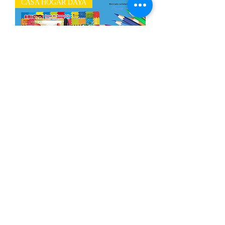
CASA HOGAR DAYA
Paquete de útiles escolares Secundaria
Agotado
CASA HOGAR DAYA