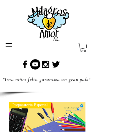
"Una niñez feliz, garantiza un gran país"
Preparatoria Especial