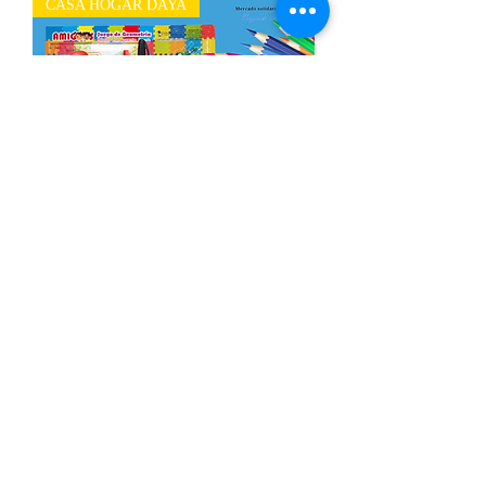
CASA HOGAR DAYA
Paquete de útiles escolares Secundaria
Agotado
CASA HOGAR DAYA