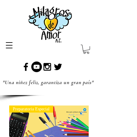
"Una niñez feliz, garantiza un gran país"
Preparatoria Especial