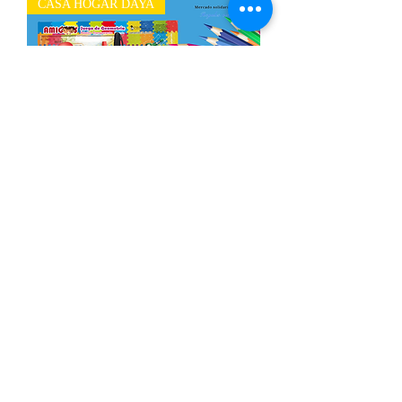
CASA HOGAR DAYA
Paquete de útiles escolares Secundaria
Agotado
CASA HOGAR DAYA