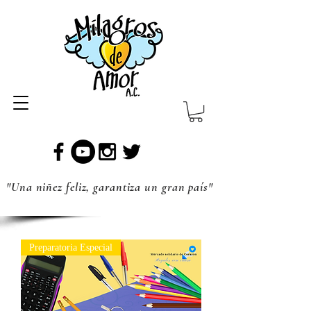
"Una niñez feliz, garantiza un gran país"
Preparatoria Especial