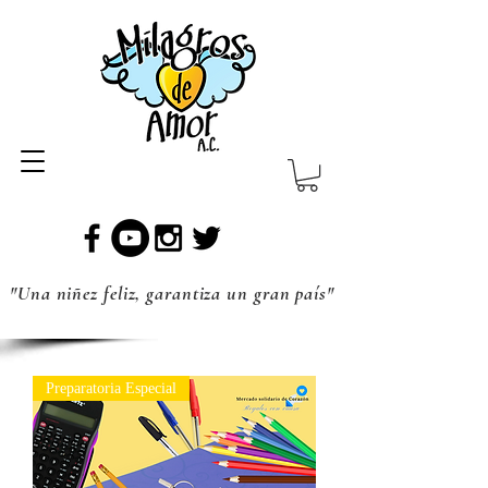
"Una niñez feliz, garantiza un gran país"
Preparatoria Especial