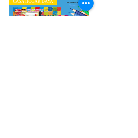
CASA HOGAR DAYA
Paquete de útiles escolares Secundaria
Agotado
CASA HOGAR DAYA