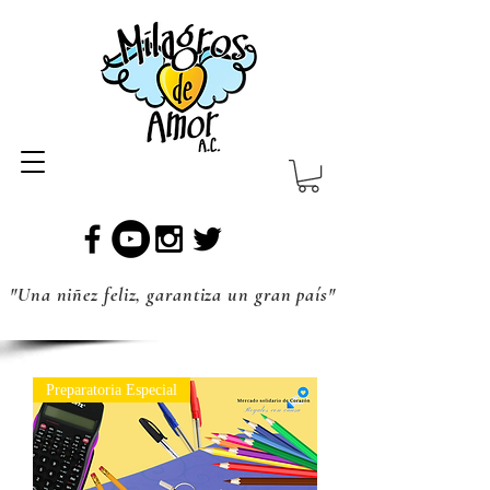
"Una niñez feliz, garantiza un gran país"
Preparatoria Especial