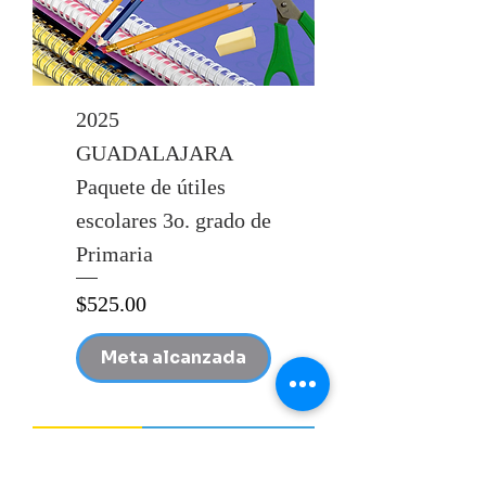
2025
GUADALAJARA
Paquete de útiles
escolares 3o. grado de
Primaria
Precio
$525.00
Meta alcanzada
ANNA A.C.