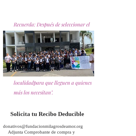
Recuerda: Después de seleccionar el
paquete que deseas donar, el
formulario de compra te pedirá
algunos datos de envío solo para
registro. Los útiles serán enviados al
Comité social filantrópico DXC de la
localidadpara que lleguen a quienes
más los necesitan".
Solicita tu Recibo Deducible
donativos@fundacionmilagrosdeamor.org
Adjunta Comprobante de compra y