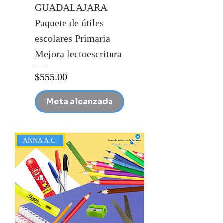
GUADALAJARA
Paquete de útiles
escolares Primaria
Mejora lectoescritura
Precio
$555.00
Meta alcanzada
ANNA A.C.